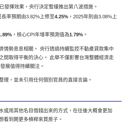
已發揮效果，央行決定暫緩推出第八波措施。
成長率預期由3.82%上修至
4.25%
，2025年則由3.08%上
1.89%
，核心CPI年增率預測值為
1.79%
。
濟情勢息息相關。 央行透過持續監控不動產貸款集中
之間取得平衡的決心。 此舉不僅影響台灣整體經濟走
續發展值得持續關注。
整理，並未引用任何個別官員的直接言論。
水或用其他名目借錢出來的方式，在往後大概會更加
想看到開更多槓桿來買房子。