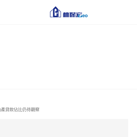
動產貸款佔比仍待觀察