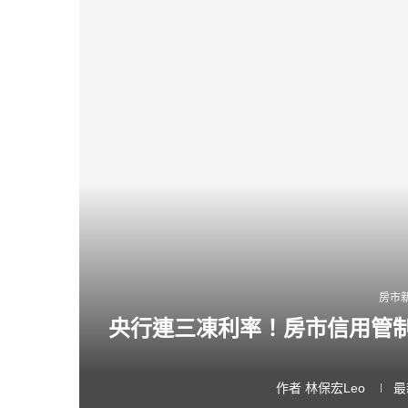
房市
央行連三凍利率！房市信用管制
作者
林保宏Leo
最