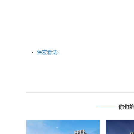
保宏看法:
你也