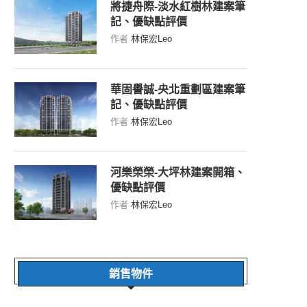
將捷舟際-淡水紅樹林建案筆
記、優缺點評價
作者
林保宏Leo
華固譽誠-央北重劃區建案筆
記、優缺點評價
作者
林保宏Leo
河樂榮榮-大坪林建案開箱、
優缺點評價
作者
林保宏Leo
銷售物件